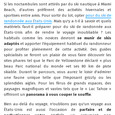
Si les noctambules sont attirés par du ski nautique à Miami
Beach, d'autres préfèrent des activités hivernales et
sportives entre amis. Pour sortir du lot, opter
pour du ski de
randonnée aux États-Unis
. Mais qu'y a-t-il à savoir et quels
matériels faut-il préparer pour du ski de randonnée aux
États-Unis afin de rendre le voyage inoubliable ? Les
habitués comme les novices devront
se munir de skis
adaptés
et apporter l'équipement habituel du randonneur
pour profiter pleinement de cette activité. Des guides
spécialisés se feront un plaisir de vous faire découvrir les
sites phares tel que le Parc de Yellowstone déclaré « plus
beau Parc national du monde »et ses 80 km de piste
skiable. Durant le parcours, vous aurez le loisir d'admirer
une faune unique telle que l'imposant grizzly ou les
splendides aigles. Pour les férus de grands espaces, des
paysages magnifiques et vastes tels que le « Lac Tahoe »
offriront un
panorama à vous couper le souffle
.
Bien au-delà du voyage, n'oublions pas qu'un voyage aux
États-Unis est aussi l'occasion de
parfaire et de