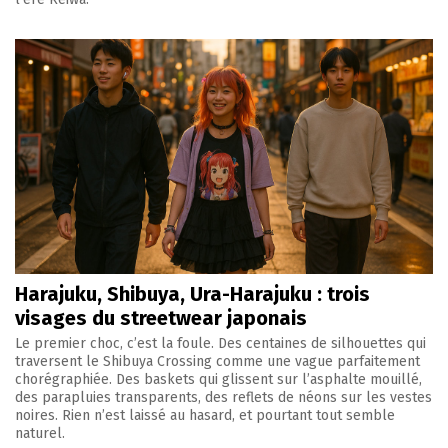
Harajuku, Shibuya, Ura-Harajuku : trois
visages du streetwear japonais
Le premier choc, c’est la foule. Des centaines de silhouettes qui
traversent le Shibuya Crossing comme une vague parfaitement
chorégraphiée. Des baskets qui glissent sur l’asphalte mouillé,
des parapluies transparents, des reflets de néons sur les vestes
noires. Rien n’est laissé au hasard, et pourtant tout semble
naturel.